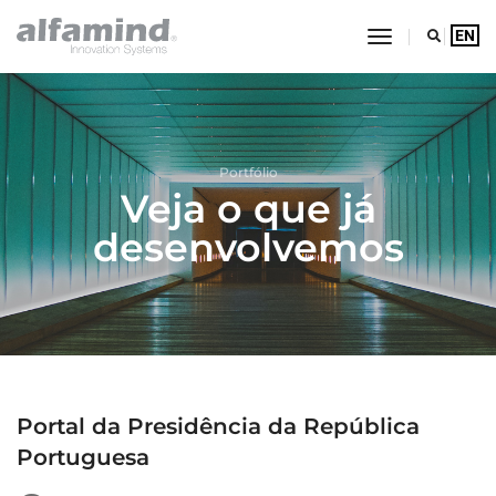
toggle navig
EN
Alfamind Innovation Syste
Saltar para o conteúdo principal da página
Portfólio
Veja o que já
desenvolvemos
Portal da Presidência da República
Portuguesa