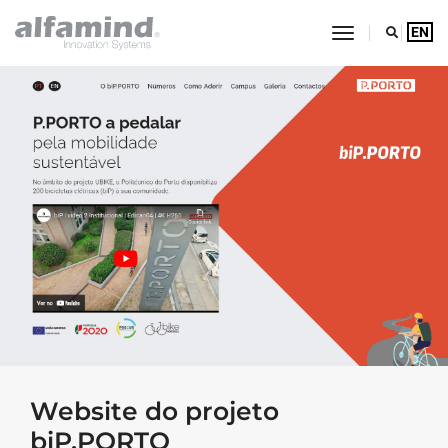
toggle navig
EN
Alfamind Innovation Syste
Saltar para o conteúdo principal da página
Website do projeto
biP.PORTO