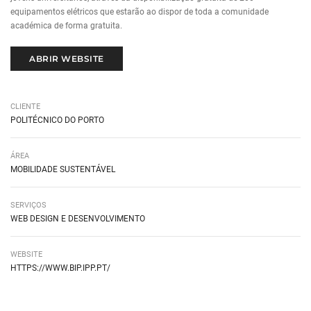
equipamentos elétricos que estarão ao dispor de toda a comunidade
académica de forma gratuita.
ABRIR WEBSITE
CLIENTE
POLITÉCNICO DO PORTO
ÁREA
MOBILIDADE SUSTENTÁVEL
SERVIÇOS
WEB DESIGN E DESENVOLVIMENTO
WEBSITE
HIPERLIGAÇÃO EXTERNA
HTTPS://WWW.BIP.IPP.PT/