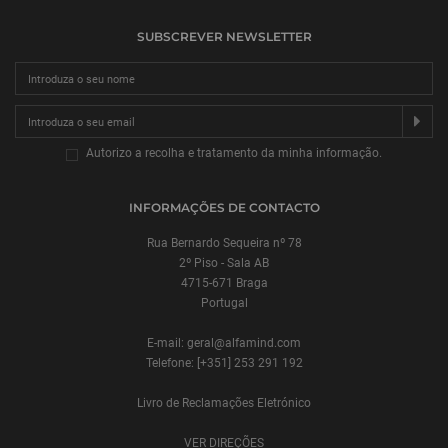
SUBSCREVER NEWSLETTER
SU
Autorizo a recolha e tratamento da minha informação.
INFORMAÇÕES DE CONTACTO
Rua Bernardo Sequeira nº 78
2º Piso - Sala AB
4715-671 Braga
Portugal
E-mail: geral@alfamind.com
Telefone: [+351] 253 291 192
Livro de Reclamações Eletrónico
VER DIREÇÕES