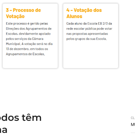
todos têm
CL
M
na