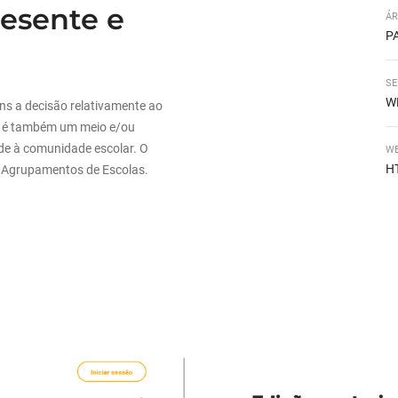
esente e
ÁR
P
SE
W
ns a decisão relativamente ao
e é também um meio e/ou
dade à comunidade escolar. O
WE
H
H
s Agrupamentos de Escolas.