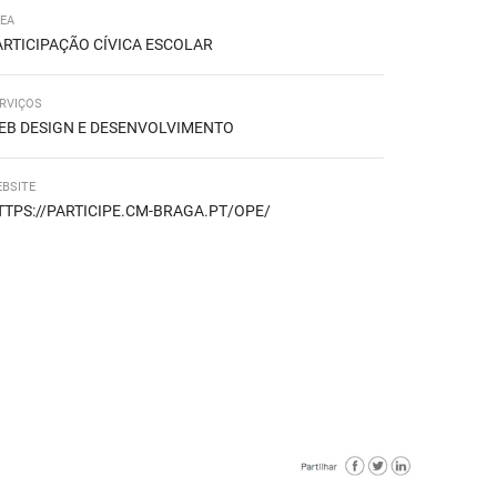
EA
ARTICIPAÇÃO CÍVICA ESCOLAR
RVIÇOS
EB DESIGN E DESENVOLVIMENTO
BSITE
IPERLIGAÇÃO EXTERNA
TTPS://PARTICIPE.CM-BRAGA.PT/OPE/