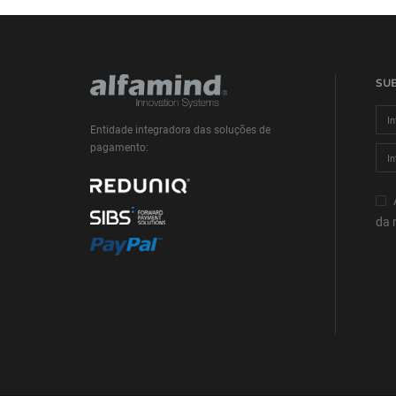
SU
Entidade integradora das soluções de
pagamento:
da 